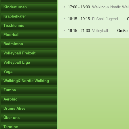
Kinderturnen
17:00 - 18:00
Walking & Nordic Wal
Krabbelkäfer
18:15 - 19:15
Fußball Jugend
:: G
Tischtennis
19:15 - 21:30
Volleyball
:: Große S
Floorball
Badminton
Volleyball Freizeit
Volleyball Liga
Yoga
Walking& Nordic Walking
Zumba
Aerobic
Drums Alive
Über uns
Termine